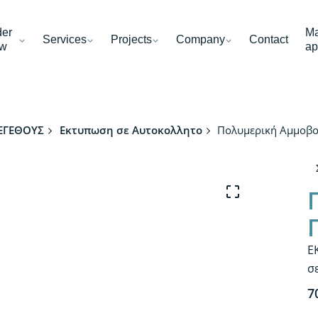
der
Ma
Services
Projects
Company
Contact
w
ap
ΕΓΕΘΟΥΣ
Εκτυπωση σε Αυτοκολλητο
Πολυμερική Αμμοβο
Ε
σ
7