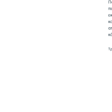
Π
π
ε
κ
α
κ
Τρ
Πο
Α
Π
-
Bu
Fr