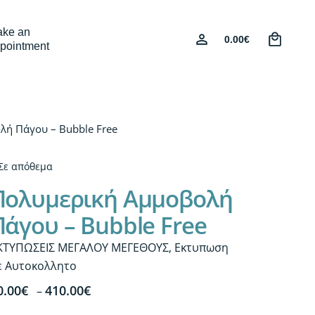
0
ke an
0.00
€
pointment
λή Πάγου – Bubble Free
Σε απόθεμα
Πολυμερική Αμμοβολή
Πάγου – Bubble Free
ΚΤΥΠΩΣΕΙΣ ΜΕΓΑΛΟΥ ΜΕΓΕΘΟΥΣ
,
Εκτυπωση
ε Αυτοκολλητο
Price
0.00
€
410.00
€
–
range: