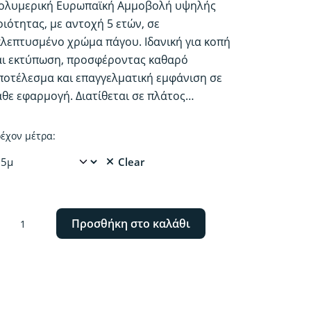
ολυμερική Ευρωπαϊκή Αμμοβολή υψηλής
70.00€
οιότητας, με αντοχή 5 ετών, σε
through
κλεπτυσμένο χρώμα πάγου. Ιδανική για κοπή
410.00€
αι εκτύπωση, προσφέροντας καθαρό
ποτέλεσμα και επαγγελματική εμφάνιση σε
άθε εφαρμογή. Διατίθεται σε πλάτος…
έχον μέτρα:
Clear
λυμερική
Προσθήκη στο καλάθι
μμοβολή
άγου
bble
ee