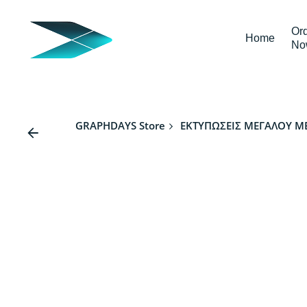
Skip
to
Or
Home
content
No
GRAPHDAYS Store
ΕΚΤΥΠΩΣΕΙΣ ΜΕΓΑΛΟΥ Μ