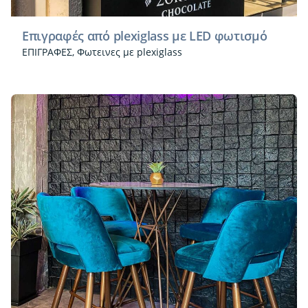
Επιγραφές από plexiglass με LED φωτισμό
ΕΠΙΓΡΑΦΕΣ
Φωτεινες με plexiglass