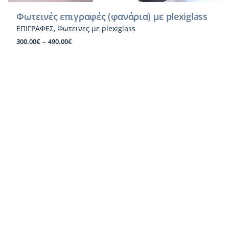
Φωτεινές επιγραφές (φανάρια) με plexiglass
ΕΠΙΓΡΑΦΕΣ
Φωτεινες με plexiglass
Price
–
300.00
€
490.00
€
range:
300.00€
through
490.00€