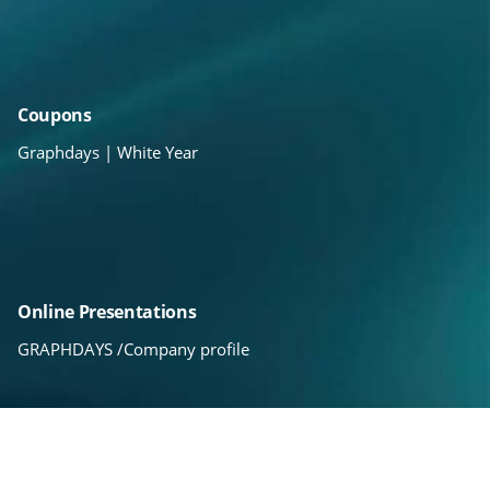
Coupons
Graphdays | White Year
Online Presentations
GRAPHDAYS /Company profile
Πακέτα Υποστήριξης /Εκπαίδευσης
Εκπαίδευση Basic /PRO
Τεχνική Υποστήριξη Basic /PRO /LIVE