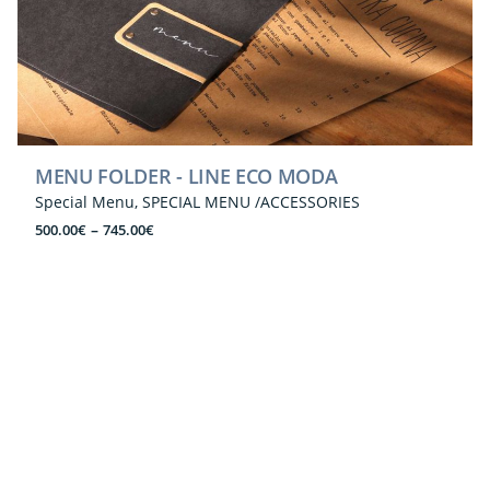
MENU FOLDER - LINE ECO MODA
Special Menu
SPECIAL MENU /ACCESSORIES
Price
–
500.00
€
745.00
€
range:
500.00€
through
745.00€