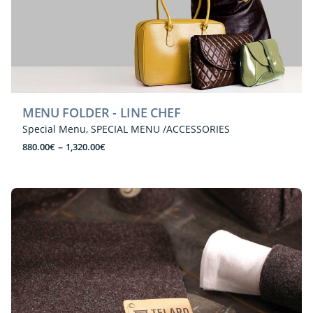
MENU FOLDER - LINE CHEF
Special Menu
SPECIAL MENU /ACCESSORIES
Price
–
880.00
€
1,320.00
€
range:
880.00€
through
1,320.00€