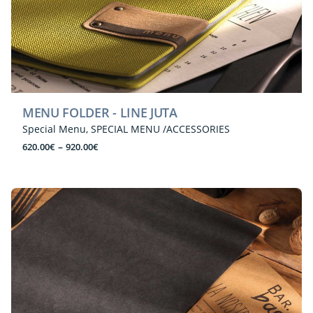
MENU FOLDER - LINE JUTA
Special Menu
SPECIAL MENU /ACCESSORIES
Price
–
620.00
€
920.00
€
range:
620.00€
through
920.00€