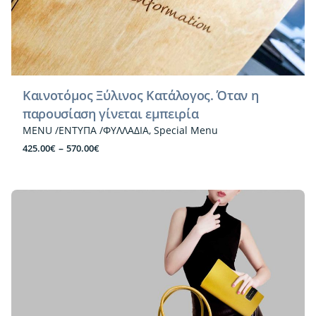
Καινοτόμος Ξύλινος Κατάλογος. Όταν η
παρουσίαση γίνεται εμπειρία
MENU /ΕΝΤΥΠΑ /ΦΥΛΛΑΔΙΑ
Special Menu
Price
–
425.00
€
570.00
€
range:
425.00€
through
570.00€