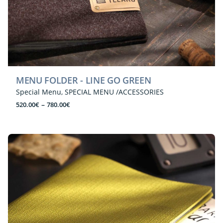
MENU FOLDER - LINE GO GREEN
Special Menu
SPECIAL MENU /ACCESSORIES
Price
–
520.00
€
780.00
€
range:
520.00€
through
780.00€