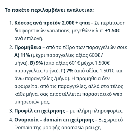
το
Το πακέτο περιλαμβάνει αναλυτικά:
Products4u.gr
|
Κόστος ανά προϊόν 2.00€ + φπα
– Σε περίπτωση
Pro
διαφορετικών variations, μεγεθών κ.λ.π.
+1.50€
Pack
ανά επιλογή.
-
Προμήθεια
– από το τζίρο των παραγγελιών σου:
με
προμήθεια
A)
11%
(μέχρι παραγγελίες αξίας 600€ /
ποσότητα
μήνα).
Β)
9%
(από αξίας 601€ μέχρι 1.500€
παραγγελίες /μήνα).
Γ)
7%
(από αξίας 1.501€ και
άνω παραγγελίες /μήνα). Η προμήθεια δεν
αφαιρείται από τις παραγγελίες, αλλά στο τέλος
κάθε μήνα, σας αποστέλλεται παραστατικό web
υπηρεσιών μας.
Προφίλ επιχείρησης
– με πλήρη πληροφορίες,
Ονομασία – domain επιχείρησης
– Ξεχωριστό
Domain της μορφής onomasia-p4u.gr,