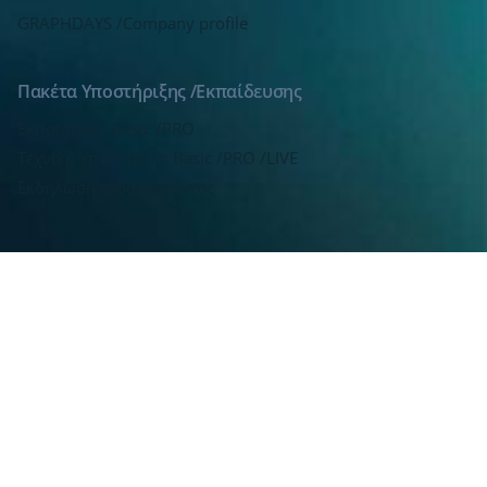
GRAPHDAYS /Company profile
Πακέτα Υποστήριξης /Εκπαίδευσης
Εκπαίδευση Basic /PRO
Τεχνική Υποστήριξη Basic /PRO /LIVE
Εκδήλωση ενδιαφέροντος
Hosting /SEO PRO
HP Shared Dedicated Server
SEO PRO & Ai