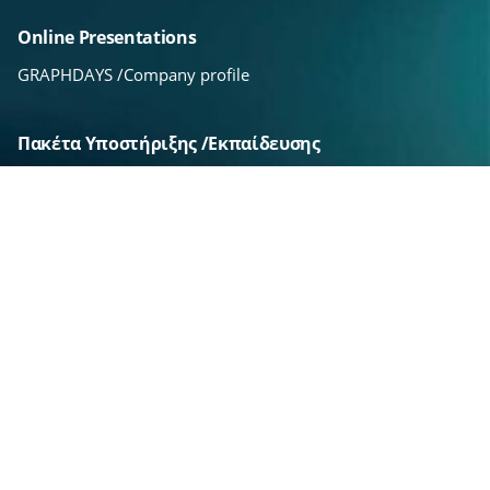
Online Presentations
GRAPHDAYS /Company profile
Πακέτα Υποστήριξης /Εκπαίδευσης
Εκπαίδευση Basic /PRO
Τεχνική Υποστήριξη Basic /PRO /LIVE
Εκδήλωση ενδιαφέροντος
Hosting /SEO PRO
HP Shared Dedicated Server
SEO PRO & Ai