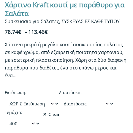
Χάρτινο Kraft κουτί με παράθυρο για
Σαλάτα
Συσκευασια για Σαλατες
,
ΣΥΣΚΕΥΑΣΙΕΣ ΚΑΘΕ ΤΥΠΟΥ
Price
78.74
€
113.46
€
–
range:
Χάρτινο μικρό ή μεγάλο κουτί συσκευασίας σαλάτας
78.74€
σε καφέ χρώμα, από εξαιρετική ποιότητα χαρτονιού,
through
με εσωτερική πλαστικοποίηση. Χάρη στα δύο διαφανή
113.46€
παράθυρα που διαθέτει, ένα στο επάνω μέρος και
ένα…
Εκτύπωση:
Διαστάσεις:
Τεμάχια:
Clear