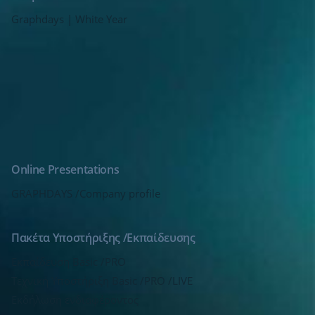
Graphdays | White Year
Online Presentations
GRAPHDAYS /Company profile
Πακέτα Υποστήριξης /Εκπαίδευσης
Εκπαίδευση Basic /PRO
Τεχνική Υποστήριξη Basic /PRO /LIVE
Εκδήλωση ενδιαφέροντος