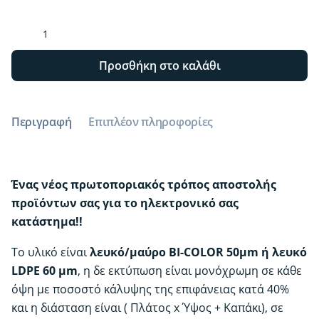
Εκτύπωση
σε
σακούλα
Προσθήκη στο καλάθι
νάιλον
για
E-
Περιγραφή
Επιπλέον πληροφορίες
SHOP.
Σακούλες
για
E-
Ένας νέος πρωτοποριακός τρόπος αποστολής
Shop
προϊόντων σας για το ηλεκτρονικό σας
που
κατάστημα!!
ξεχωρίζουν
και
Το υλικό είναι
λευκό/μαύρο BI-COLOR 50μm ή λευκό
ενισχύουν
LDPE 60 μm
, η δε εκτύπωση είναι μονόχρωμη σε κάθε
την
όψη με ποσοστό κάλυψης της επιφάνειας κατά 40%
εικόνα
σας
και η διάσταση είναι ( Πλάτος x Ύψος + Καπάκι), σε