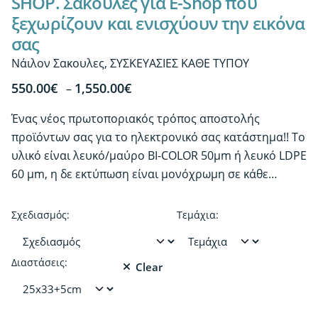
SHOP. Σακούλες για E-Shop που
ξεχωρίζουν και ενισχύουν την εικόνα
σας
Νάιλον Σακουλες
,
ΣΥΣΚΕΥΑΣΙΕΣ ΚΑΘΕ ΤΥΠΟΥ
Price
550.00
€
1,550.00
€
–
range:
Ένας νέος πρωτοποριακός τρόπος αποστολής
550.00€
προϊόντων σας για το ηλεκτρονικό σας κατάστημα!! Το
through
υλικό είναι λευκό/μαύρο BI-COLOR 50μm ή λευκό LDPE
1,550.00€
60 μm, η δε εκτύπωση είναι μονόχρωμη σε κάθε…
Σχεδιασμός:
Τεμάχια:
Διαστάσεις:
Clear