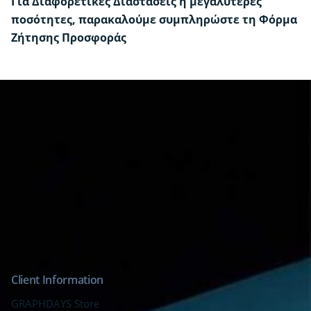
Για Διαφορετικές Διαστάσεις ή μεγαλύτερες
ποσότητες, παρακαλούμε συμπληρώστε τη
Φόρμα
Ζήτησης Προσφοράς
Έτοιμη μακέτα από εσάς, Με δικό μας
Σχεδιασμός
σχεδιασμό
3000, 5000, 10000
Τεμάχια
25×33+5cm
Διαστάσεις
Client Information
GRAPHDAYS Store