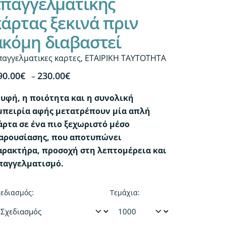
επαγγελματικής
κάρτας ξεκινά πριν
ακόμη διαβαστεί
παγγελματικες καρτες
,
ΕΤΑΙΡΙΚΗ ΤΑΥΤΟΤΗΤΑ
Price
90.00
€
230.00
€
–
range:
 υφή, η ποιότητα και η συνολική
190.00€
μπειρία αφής μετατρέπουν μία απλή
through
άρτα σε ένα πιο ξεχωριστό μέσο
230.00€
αρουσίασης, που αποτυπώνει
αρακτήρα, προσοχή στη λεπτομέρεια και
παγγελματισμό.
εδιασμός:
Τεμάχια: