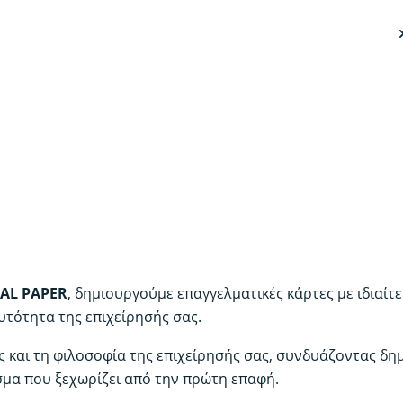
Επ
κά
με
ΕΙ
ΧΑ
Η
α
μι
επ
κά
IAL PAPER
, δημιουργούμε επαγγελματικές κάρτες με ιδιαίτ
ξε
υτότητα της επιχείρησής σας.
πρ
α
ς και τη φιλοσοφία της επιχείρησής σας, συνδυάζοντας δη
δι
σμα που ξεχωρίζει από την πρώτη επαφή.
π