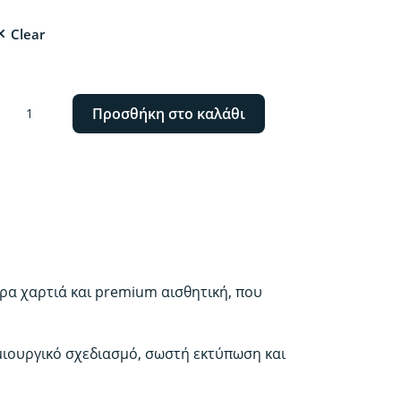
Clear
αγγελματικές
Προσθήκη στο καλάθι
ρτες
ΔΙΚΑ
ΡΤΙΑ.
ίσθηση
ας
αγγελματικής
ρτας
ερα χαρτιά και premium αισθητική, που
κινά
ιν
κόμη
μιουργικό σχεδιασμό, σωστή εκτύπωση και
αβαστεί
οσότητα