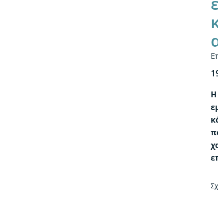
Ε
1
Η
ε
κ
π
χ
ε
Σχ