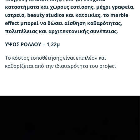
καταστήματα και χώρους εστίασης, μέχρι γραφεία,
ιατρεία, beauty studios και κατοικίες, το marble
effect μπορεί να δώσει αίσθηση καθαρότητας,
πολυτέλειας και αρχιτεκτονικής συνέπειας.
ΥΨΟΣ ΡΟΛΛΟΥ = 1,22μ
Το κόστος τοποθέτησης είναι επιπλέον και
καθορίζεται από την ιδιαιτερότητα του project
NH45, MK13, MK14, MK15, MK31, MK32,
Αρχιτεκτονική
διακόσμηση |
MK70, NE72, NF98, NG04, NG05, NG31,
Stone - Marble
NH46, NH47, NH48, U50
5μ
Τρέχον μέτρα