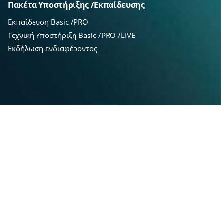
Πακέτα Υποστήριξης /Εκπαίδευσης
Εκπαίδευση Basic /PRO
Τεχνική Υποστήριξη Basic /PRO /LIVE
Εκδήλωση ενδιαφέροντος
Hosting /SEO PRO
HP Shared Dedicated Server
SEO PRO & Ai