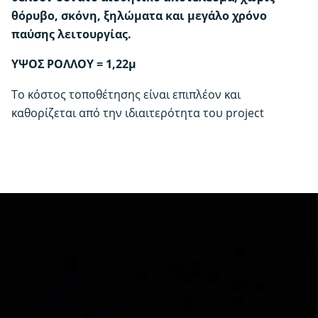
θόρυβο, σκόνη, ξηλώματα και μεγάλο χρόνο
παύσης λειτουργίας.
ΥΨΟΣ ΡΟΛΛΟΥ = 1,22μ
Το κόστος τοποθέτησης είναι επιπλέον και
καθορίζεται από την ιδιαιτερότητα του project
NH34, NH35, NH38,
Αρχιτεκτονική διακόσμηση | Stone
- Granite
NH39
5μ
Τρέχον μέτρα