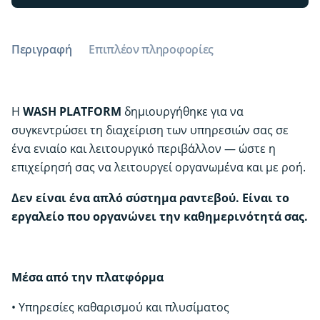
οι
υπηρεσίες
καθαρισμού
Περιγραφή
Επιπλέον πληροφορίες
και
πλυσίματος
απαιτούν
σωστό
Η
WASH PLATFORM
δημιουργήθηκε για να
προγραμματισμό,
συγκεντρώσει τη διαχείριση των υπηρεσιών σας σε
ταχύτητα
ένα ενιαίο και λειτουργικό περιβάλλον — ώστε η
και
επιχείρησή σας να λειτουργεί οργανωμένα και με ροή.
συνέπεια.
ποσότητα
Δεν είναι ένα απλό σύστημα ραντεβού. Είναι το
εργαλείο που οργανώνει την καθημερινότητά σας.
Μέσα από την πλατφόρμα
• Υπηρεσίες καθαρισμού και πλυσίματος