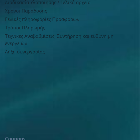
Διαδικασία Υλοποίησης / Τελικά αρχεία
Χρόνοι Παράδοσης
Γενικές πληροφορίες Προσφορών
Τρόποι Πληρωμής
Τεχνικές Αναβαθμίσεις, Συντήρηση και ευθύνη μη
ενεργειών
Λήξη συνεργασίας
Coupons