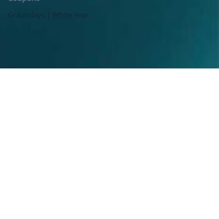
Graphdays | White Year
Online Presentations
GRAPHDAYS /Company profile
Πακέτα Υποστήριξης /Εκπαίδευσης
Εκπαίδευση Basic /PRO