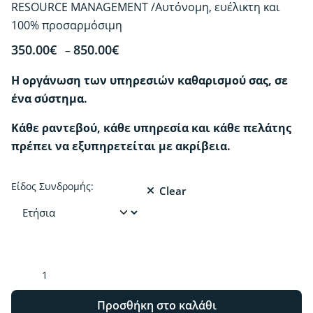
RESOURCE MANAGEMENT /Αυτόνομη, ευέλικτη και
100% προσαρμόσιμη
Price
350.00
€
850.00
€
–
range:
Η οργάνωση των υπηρεσιών καθαρισμού σας, σε
350.00€
ένα σύστημα.
through
850.00€
Κάθε ραντεβού, κάθε υπηρεσία και κάθε πελάτης
πρέπει να εξυπηρετείται με ακρίβεια.
Είδος Συνδρομής:
Clear
Wash
|
Όταν
Προσθήκη στο καλάθι