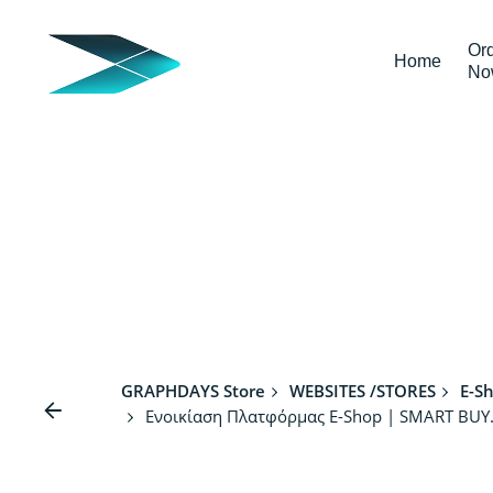
Skip
to
Or
Home
content
No
GRAPHDAYS Store
WEBSITES /STORES
E-S
Ενοικίαση Πλατφόρμας E-Shop | SMART BUY. 