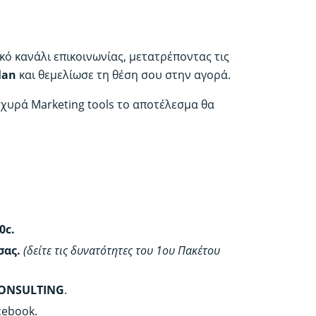
α
ρήση
κό κανάλι επικοινωνίας, μετατρέποντας τις
υπνα,
ήγορα
lan
και θεμελίωσε τη θέση σου στην αγορά.
ι
σχυρά Marketing tools το αποτέλεσμα θα
ρίς
ριττά
οδα
οσότητα
0c.
σας.
(δείτε τις δυνατότητες του 1ου Πακέτου
ONSULTING
.
cebook.