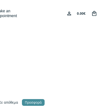
0
ke an
0.00
€
pointment
Σε απόθεμα
Προσφορά