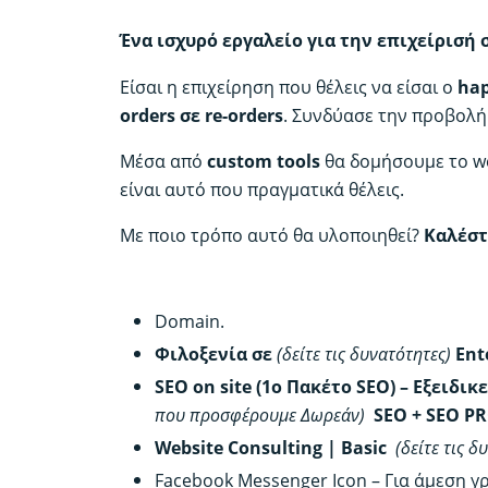
Ένα ισχυρό εργαλείο για την επιχείρισή 
Είσαι η επιχείρηση που θέλεις να είσαι ο
hap
orders σε re-orders
. Συνδύασε την προβολή
Μέσα από
custom tools
θα δομήσουμε το we
είναι αυτό που πραγματικά θέλεις.
Με ποιο τρόπο αυτό θα υλοποιηθεί?
Καλέστ
Στη βασική επιλογή σας περιλαμβάνο
Domain.
Φιλοξενία σε
(δείτε τις δυνατότητες)
Ent
SEO on site (1ο Πακέτο SEO) – Εξειδι
που προσφέρουμε Δωρεάν)
SEO + SEO PR
Website Consulting | Basic
(δείτε τις
Facebook Messenger Icon – Για άμεση γ