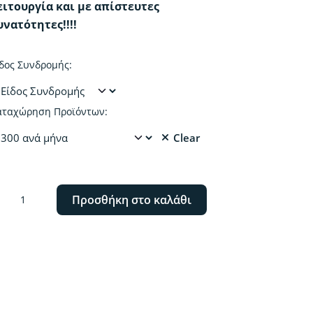
ειτουργία και με απίστευτες
υνατότητες!!!!
δος Συνδρομής:
αταχώρηση Προϊόντων:
Clear
οικίαση
Προσθήκη στο καλάθι
λατφόρμας
hop
MART
Y.
οιμο