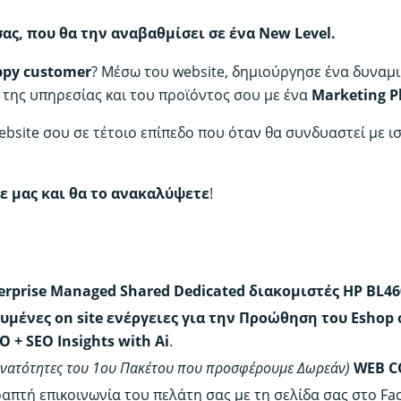
γι
χ
σας, που θα την αναβαθμίσει σε ένα New Level.
–
py customer
? Μέσω του website, δημιούργησε ένα δυναμι
έξ
γρ
 της υπηρεσίας και του προϊόντος σου με ένα
Marketing P
κα
bsite σου σε τέτοιο επίπεδο που όταν θα συνδυαστεί με ι
χω
πε
έξ
ε μας και θα το ανακαλύψετε
!
π
νται
erprise Managed Shared Dedicated διακομιστές HP BL46
κευμένες on site ενέργειες για την Προώθηση του Eshop 
O + SEO Insights with Ai
.
 δυνατότητες του 1ου Πακέτου που προσφέρουμε Δωρεάν)
WEB C
ραπτή επικοινωνία του πελάτη σας με τη σελίδα σας στο Fa