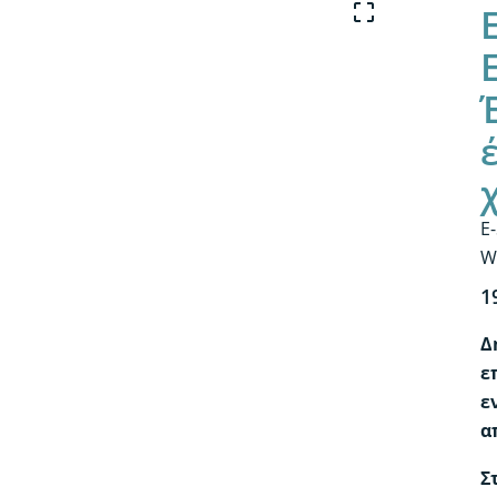
E
W
1
Δ
ε
ε
α
Σ