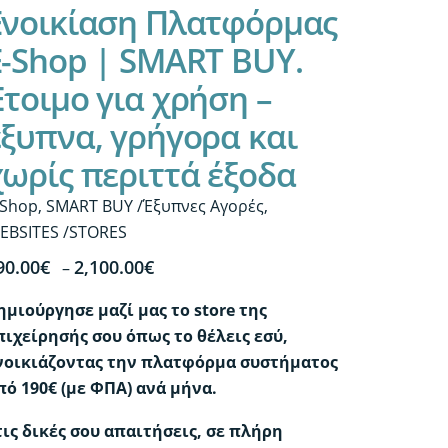
Ενοικίαση Πλατφόρμας
E-Shop | SMART BUY.
Έτοιμο για χρήση –
έξυπνα, γρήγορα και
χωρίς περιττά έξοδα
-Shop
,
SMART BUY /Έξυπνες Αγορές
,
EBSITES /STORES
Price
90.00
€
2,100.00
€
–
range:
ημιούργησε μαζί μας το store της
190.00€
πιχείρησής σου όπως το θέλεις εσύ,
through
νοικιάζοντας την πλατφόρμα συστήματος
2,100.00€
πό 190€ (με ΦΠΑ) ανά μήνα.
τις δικές σου απαιτήσεις, σε πλήρη