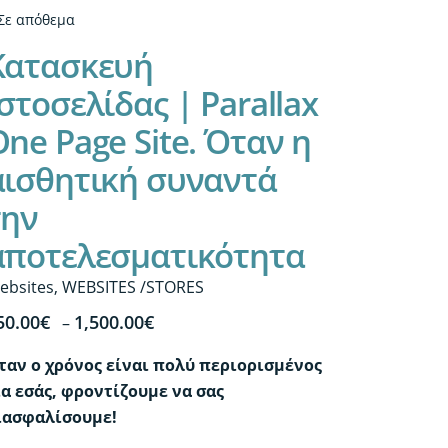
Σε απόθεμα
Κατασκευή
στοσελίδας | Parallax
One Page Site. Όταν η
αισθητική συναντά
την
αποτελεσματικότητα
ebsites
,
WEBSITES /STORES
Price
50.00
€
1,500.00
€
–
range:
ταν ο χρόνος είναι πολύ περιορισμένος
850.00€
ια εσάς, φροντίζουμε να σας
through
ιασφαλίσουμε!
1,500.00€