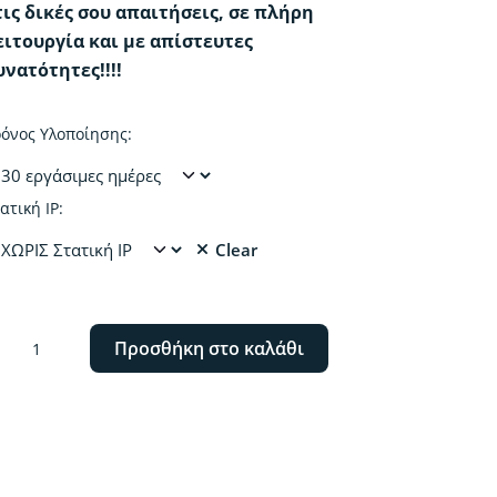
τις δικές σου απαιτήσεις, σε πλήρη
ειτουργία και με απίστευτες
υνατότητες!!!!
όνος Υλοποίησης:
ατική IP:
Clear
ατασκευή
Προσθήκη στο καλάθι
τοσελίδας
rallax
ne
ge
te.