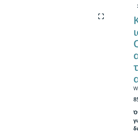
ι
W
8
Ό
γ
δ