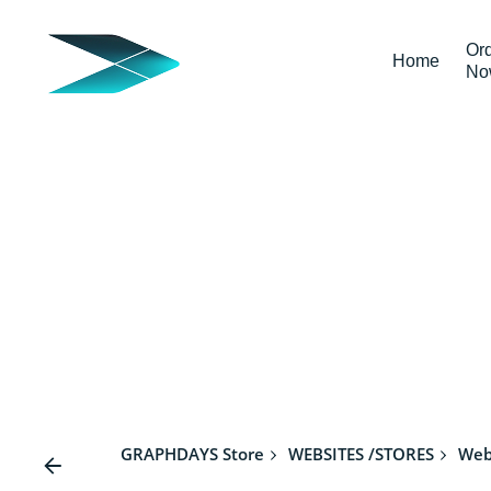
Skip
to
Or
Home
content
No
GRAPHDAYS Store
WEBSITES /STORES
Web