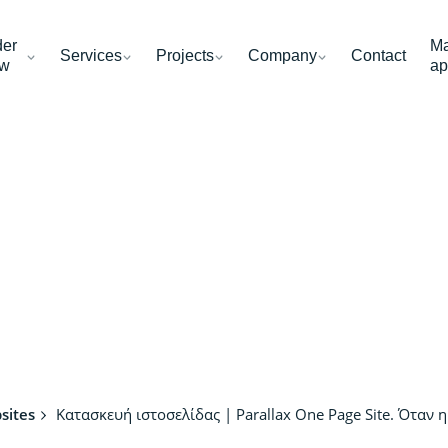
der
Ma
Services
Projects
Company
Contact
w
ap
sites
Κατασκευή ιστοσελίδας | Parallax One Page Site. Όταν