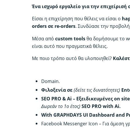
Ένα ισχυρό εργαλείο για την επιχείρισή 
Είσαι η επιχείρηση που θέλεις να είσαι ο
hap
orders σε re-orders
. Συνδύασε την προβολή
Μέσα από
custom tools
θα δομήσουμε το we
είναι αυτό που πραγματικά θέλεις.
Με ποιο τρόπο αυτό θα υλοποιηθεί?
Καλέστ
Στη βασική επιλογή σας περιλαμβάνο
Domain.
Φιλοξενία σε
(δείτε τις δυνατότητες)
Ent
SEO PRO & Ai – Εξειδικευμένες on sit
Δωρεάν το 1ο έτος)
SEO PRO
with Ai.
With GRAPHDAYS UI Dashboard and P
Facebook Messenger Icon – Για άμεση γ