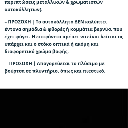
περιπτώσεις μεταλλικών & χρωματιστών
αυτοκόλλητων).
– ΠΡΟΣΟΧΗ |
Tο αυτοκόλλητο ΔΕΝ καλύπτει
έντονα σημάδια & φθορές ή κομμάτια βερνίκι που
έχει φύγει. Η επιφάνεια πρέπει να είναι λεία κι ας
υπάρχει και ο στόκο οπτικά ή ακόμη και
διαφορετικό χρώμα βαφής.
– ΠΡΟΣΟΧΗ | Απαγορεύεται το πλύσιμο με
βούρτσα σε πλυντήριο, όπως και πιεστικό.
Σε καπό, Σε oροφή, Σε καπό & οροφή,
Τοποθέτηση
Ολική οχήματος έως 3μ μήκος, Ολική
οχήματος έως 5,5μ μήκος
Λευκό Mat, Λευκό Glossy, Μαύρο Mat,
Χρώματα
970
Μαύρο Glossy, Χρώματα Mat, Χρώματα