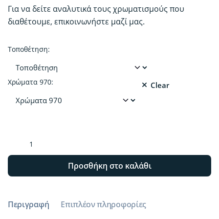
Για να δείτε αναλυτικά τους χρωματισμούς που
διαθέτουμε, επικοινωνήστε μαζί μας.
Τοποθέτηση:
Χρώματα 970:
Clear
Προστατέψτε
&
αναβαθμίστε
Προσθήκη στο καλάθι
την
εμφάνιση
του
Περιγραφή
Επιπλέον πληροφορίες
οχήματος
σας