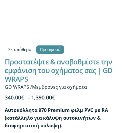
Σε απόθεμα
Προσφορά
Προστατέψτε & αναβαθμίστε την
εμφάνιση του οχήματος σας | GD
WRAPS
GD WRAPS /Μεμβράνες για οχήματα
Price
340.00
€
1,390.00
€
–
range:
Αυτοκόλλητα 970 Premium φιλμ PVC με RA
340.00€
(κατάλληλο για κάλυψη αυτοκινήτων &
through
διαφημιστική κάλυψη).
1,390.00€