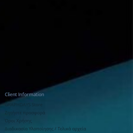
Glossy, Μεταλλικά & Ιριδίζον Mat,
Μεταλλικά & Ιριδίζον Glossy
Client Information
GRAPHDAYS Store
Ζητήστε προσφορά
Όροι Χρήσης
Διαδικασία Υλοποίησης / Τελικά αρχεία